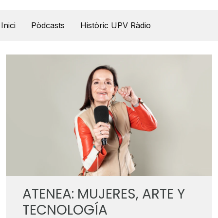
UPV Pódcast
Inici
Pòdcasts
Històric UPV Ràdio
ATENEA: MUJERES, ARTE Y
TECNOLOGÍA