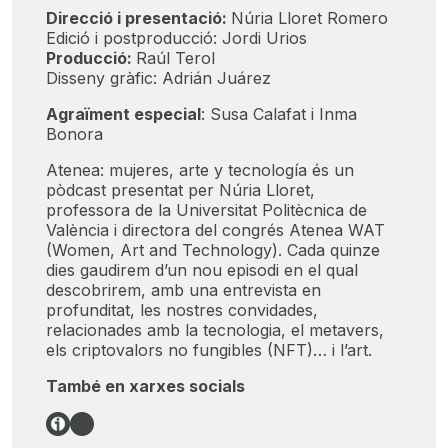
Direcció i presentació:
Núria Lloret Romero
Edició i postproducció: Jordi Urios
Producció:
Raúl Terol
Disseny gràfic: Adrián Juárez
Agraïment especial
: Susa Calafat i Inma
Bonora
Atenea: mujeres, arte y tecnología és un
pòdcast presentat per Núria Lloret,
professora de la Universitat Politècnica de
València i directora del congrés Atenea WAT
(Women, Art and Technology). Cada quinze
dies gaudirem d’un nou episodi en el qual
descobrirem, amb una entrevista en
profunditat, les nostres convidades,
relacionades amb la tecnologia, el metavers,
els criptovalors no fungibles (NFT)… i l’art.
També en xarxes socials
Link
Spotify