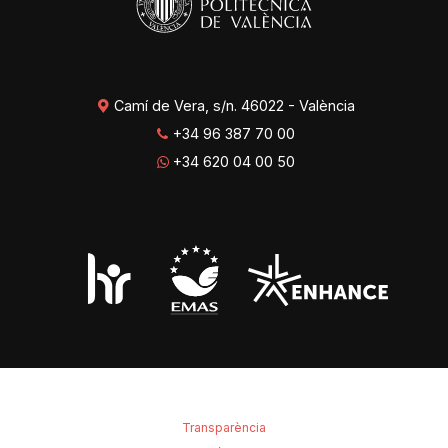
Camí de Vera, s/n. 46022 - València
+34 96 387 70 00
+34 620 04 00 50
Transparència