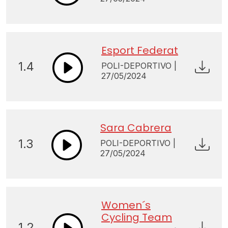
Esport Federat
1.4
POLI-DEPORTIVO |
27/05/2024
Sara Cabrera
1.3
POLI-DEPORTIVO |
27/05/2024
Women´s
Cycling Team
1.2