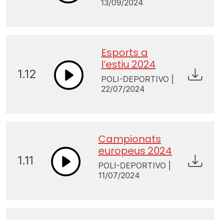
13/09/2024
Esports a
l’estiu 2024
1.12
POLI-DEPORTIVO |
22/07/2024
Campionats
europeus 2024
1.11
POLI-DEPORTIVO |
11/07/2024