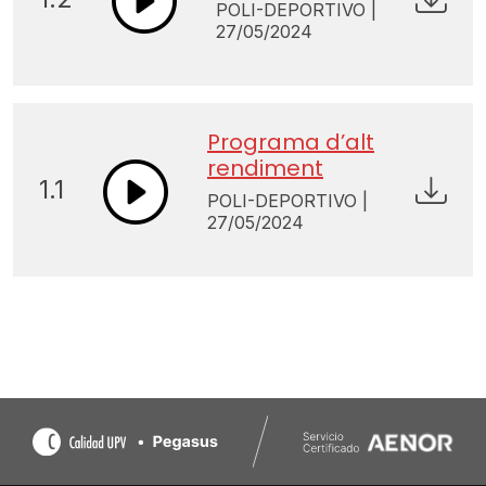
POLI-DEPORTIVO |
27/05/2024
Programa d’alt
rendiment
1.1
POLI-DEPORTIVO |
27/05/2024