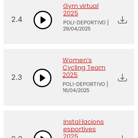
Gym virtual
2025
2.4
POLI-DEPORTIVO |
29/04/2025
Women’s
Cycling Team
2025
2.3
POLI-DEPORTIVO |
16/04/2025
Instal·lacions
esportives
2025