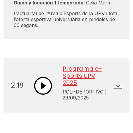
Guión y locución
1 temporada:
Celia Marín
L’actualitat de l’Àrea d’Esports de la UPV i tota
l’oferta esportiva universitària en píndoles de
60 segons.
Programa e-
Sports UPV
2025
2.18
POLI-DEPORTIVO |
29/09/2025