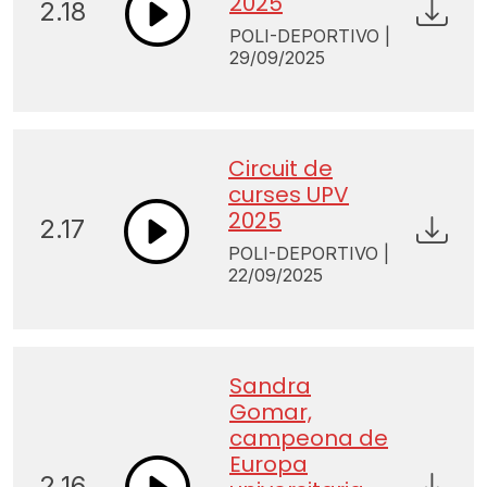
2025
2.18
POLI-DEPORTIVO |
29/09/2025
Circuit de
curses UPV
2025
2.17
POLI-DEPORTIVO |
22/09/2025
Sandra
Gomar,
campeona de
Europa
2.16