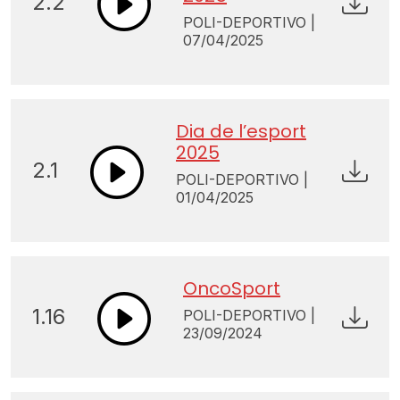
2.2
POLI-DEPORTIVO |
07/04/2025
Dia de l’esport
2025
2.1
POLI-DEPORTIVO |
01/04/2025
OncoSport
1.16
POLI-DEPORTIVO |
23/09/2024