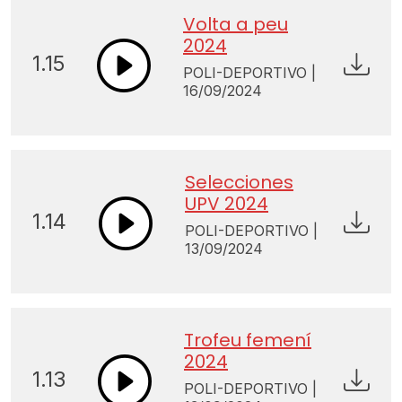
Volta a peu
2024
1.15
POLI-DEPORTIVO |
16/09/2024
Selecciones
UPV 2024
1.14
POLI-DEPORTIVO |
13/09/2024
Trofeu femení
2024
1.13
POLI-DEPORTIVO |