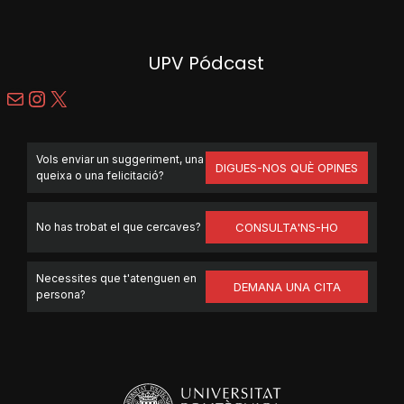
UPV Pódcast
Mail
Instagram
X
Vols enviar un suggeriment, una
DIGUES-NOS QUÈ OPINES
queixa o una felicitació?
No has trobat el que cercaves?
CONSULTA'NS-HO
Necessites que t'atenguen en
DEMANA UNA CITA
persona?