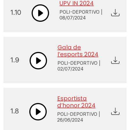
UPV IN 2024
1.10
POLI-DEPORTIVO |
08/07/2024
Gala de
l’esports 2024
1.9
POLI-DEPORTIVO |
02/07/2024
Esportista
d’honor 2024
1.8
POLI-DEPORTIVO |
26/06/2024