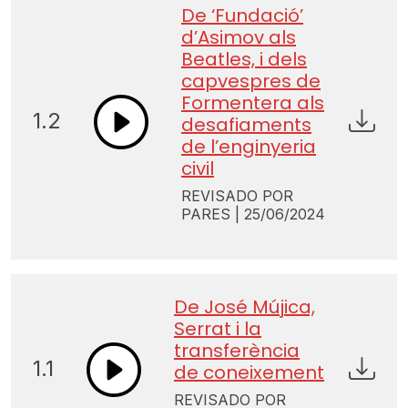
De ‘Fundació’
d’Asimov als
Beatles, i dels
capvespres de
Formentera als
1.2
desafiaments
de l’enginyeria
civil
REVISADO POR
PARES | 25/06/2024
De José Mújica,
Serrat i la
transferència
1.1
de coneixement
REVISADO POR