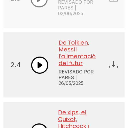
REVISADO POR
PARES |
02/06/2025
De Tolkien,
Messi i
l’alimentació
del futur
2.4
REVISADO POR
PARES |
26/05/2025
De xips, el
Quixot,
Hitchcock i