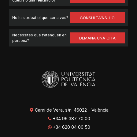
queixa o una felicitació?
No has trobat el que cercaves?
CONSULTA'NS-HO
Necessites que t'atenguen en
DEMANA UNA CITA
persona?
Camí de Vera, s/n. 46022 - València
+34 96 387 70 00
+34 620 04 00 50