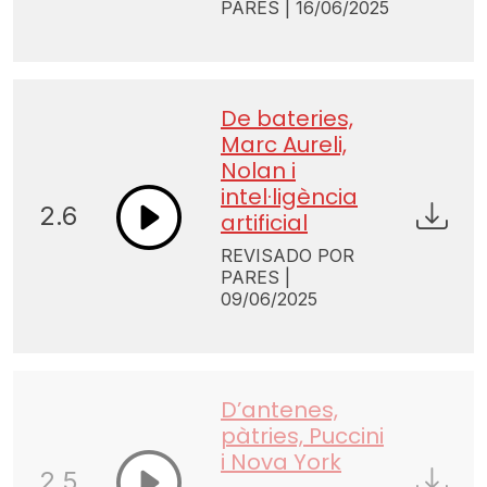
PARES | 16/06/2025
De bateries,
Marc Aureli,
Nolan i
intel·ligència
2.6
artificial
REVISADO POR
PARES |
09/06/2025
D’antenes,
pàtries, Puccini
i Nova York
2.5