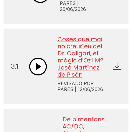
PARES |
26/06/2026
Coses que mai
no creuríeu del
Dr. Caligari, el
màgic d’Oz i Mª
3.1
José Martínez
de Pisón
REVISADO POR
PARES | 12/06/2026
De pimentons,
AC/DC,