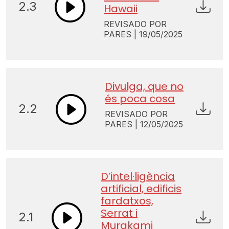
2.3
Hawaii
REVISADO POR
PARES | 19/05/2025
Divulga, que no
és poca cosa
2.2
REVISADO POR
PARES | 12/05/2025
D’intel·ligència
artificial, edificis
fardatxos,
Serrat i
2.1
Murakami