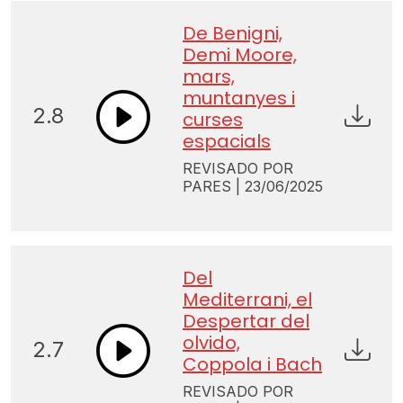
De Benigni,
Demi Moore,
mars,
muntanyes i
2.8
curses
espacials
REVISADO POR
PARES | 23/06/2025
Del
Mediterrani, el
Despertar del
olvido,
2.7
Coppola i Bach
REVISADO POR