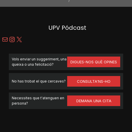
UPV Pódcast
Mail
Instagram
X
Vols enviar un suggeriment, una
DIGUES-NOS QUÈ OPINES
queixa o una felicitació?
No has trobat el que cercaves?
CONSULTA'NS-HO
Necessites que t'atenguen en
DEMANA UNA CITA
persona?