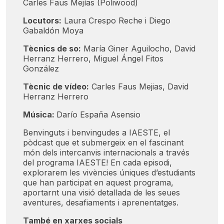
Carles Faus Mejías (Poliwood)
Locutors:
Laura Crespo Reche i Diego
Gabaldón Moya
Tècnics de so:
María Giner Aguilocho, David
Herranz Herrero, Miguel Ángel Fitos
González
Tècnic de vídeo:
Carles Faus Mejias, David
Herranz Herrero
Música:
Darío España Asensio
Benvinguts i benvingudes a IAESTE, el
pòdcast que et submergeix en el fascinant
món dels intercanvis internacionals a través
del programa IAESTE! En cada episodi,
explorarem les vivències úniques d’estudiants
que han participat en aquest programa,
aportarnt una visió detallada de les seues
aventures, desafiaments i aprenentatges.
També en xarxes socials