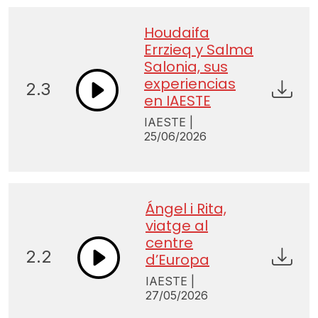
Houdaifa
Errzieq y Salma
Salonia, sus
experiencias
2.3
en IAESTE
IAESTE |
25/06/2026
Ángel i Rita,
viatge al
centre
2.2
d’Europa
IAESTE |
27/05/2026