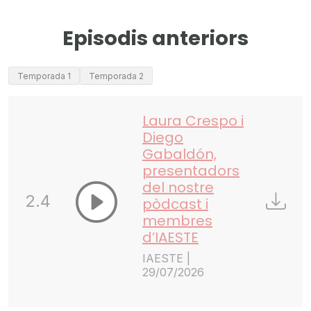
Episodis anteriors
Temporada 1
Temporada 2
Laura Crespo i
Diego
Gabaldón,
presentadors
del nostre
2.4
pòdcast i
membres
d’IAESTE
IAESTE |
29/07/2026