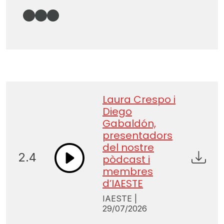
Facebook
X
Instagram
Laura Crespo i
Diego
Gabaldón,
presentadors
del nostre
2.4
pòdcast i
membres
d’IAESTE
IAESTE |
29/07/2026