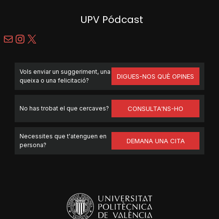
UPV Pódcast
Mail
Instagram
X
Vols enviar un suggeriment, una
DIGUES-NOS QUÈ OPINES
queixa o una felicitació?
No has trobat el que cercaves?
CONSULTA'NS-HO
Necessites que t'atenguen en
DEMANA UNA CITA
persona?