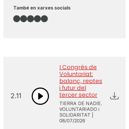
També en xarxes socials
Bandcamp
Spotify
Instagram
Facebook
X
I Congrés de
Voluntariat:
balanç, reptes
i futur del
tercer sector
2.11
TIERRA DE NADIE.
VOLUNTARIADO i
SOLIDARITAT |
08/07/2026