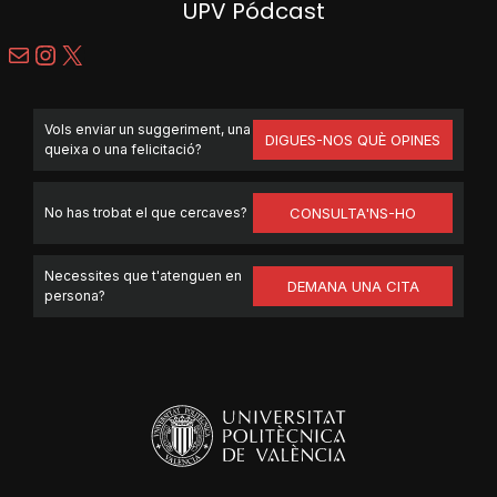
UPV Pódcast
Mail
Instagram
X
Vols enviar un suggeriment, una
DIGUES-NOS QUÈ OPINES
queixa o una felicitació?
No has trobat el que cercaves?
CONSULTA'NS-HO
Necessites que t'atenguen en
DEMANA UNA CITA
persona?