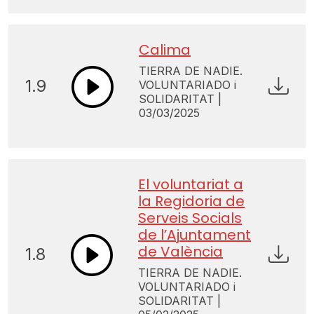
Calima
TIERRA DE NADIE.
1.9
VOLUNTARIADO i
SOLIDARITAT |
03/03/2025
El voluntariat a
la Regidoria de
Serveis Socials
de l’Ajuntament
de València
1.8
TIERRA DE NADIE.
VOLUNTARIADO i
SOLIDARITAT |