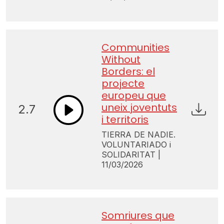
Communities
Without
Borders: el
projecte
europeu que
uneix joventuts
2.7
i territoris
TIERRA DE NADIE.
VOLUNTARIADO i
SOLIDARITAT |
11/03/2026
Somriures que