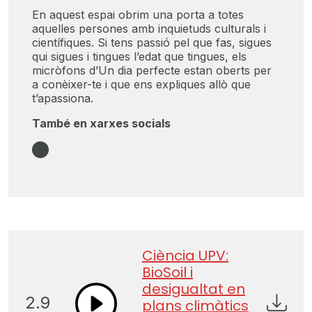
En aquest espai obrim una porta a totes
aquelles persones amb inquietuds culturals i
científiques. Si tens passió pel que fas, sigues
qui sigues i tingues l’edat que tingues, els
micròfons d’Un dia perfecte estan oberts per
a conèixer-te i que ens expliques allò que
t’apassiona.
També en xarxes socials
Instagram
Ciència UPV:
BioSoil i
desigualtat en
2.9
plans climàtics