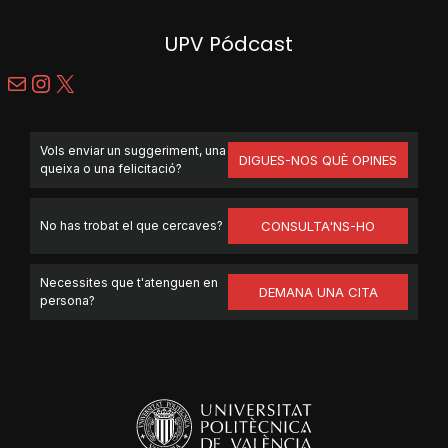
UPV Pódcast
Mail
Instagram
X
Vols enviar un suggeriment, una
DIGUES-NOS QUÈ OPINES
queixa o una felicitació?
No has trobat el que cercaves?
CONSULTA'NS-HO
Necessites que t'atenguen en
DEMANA UNA CITA
persona?