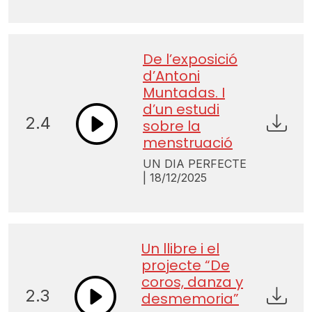
De l’exposició
d’Antoni
Muntadas. I
d’un estudi
2.4
sobre la
menstruació
UN DIA PERFECTE
| 18/12/2025
Un llibre i el
projecte “De
coros, danza y
2.3
desmemoria”