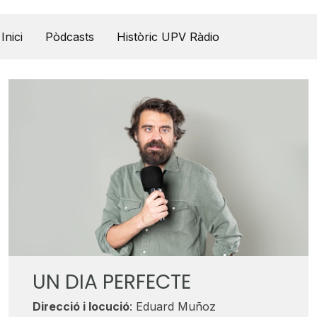
UPV Pódcast
Inici
Pòdcasts
Històric UPV Ràdio
UN DIA PERFECTE
Direcció i locució
: Eduard Muñoz