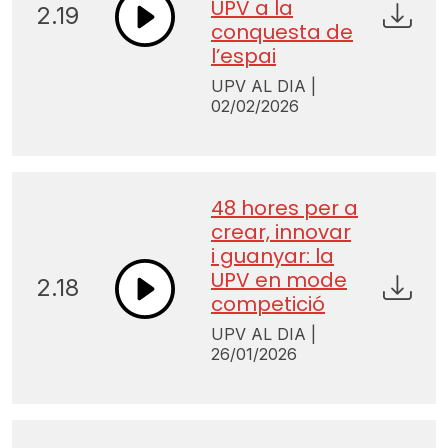
UPV a la
2.19
conquesta de
l’espai
UPV AL DIA |
02/02/2026
48 hores per a
crear, innovar
i guanyar: la
UPV en mode
2.18
competició
UPV AL DIA |
26/01/2026