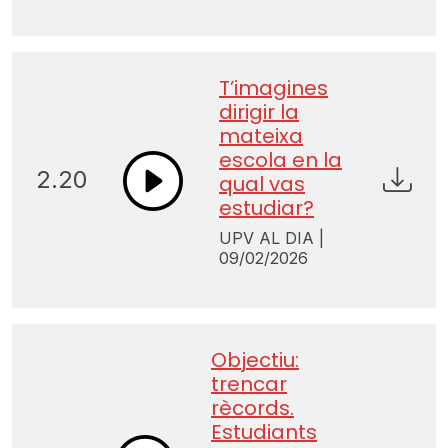
T’imagines
dirigir la
mateixa
escola en la
2.20
qual vas
estudiar?
UPV AL DIA |
09/02/2026
Objectiu:
trencar
rècords.
Estudiants