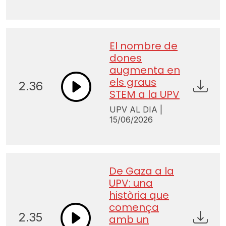
El nombre de
dones
augmenta en
els graus
2.36
STEM a la UPV
UPV AL DIA |
15/06/2026
De Gaza a la
UPV: una
història que
comença
2.35
amb un