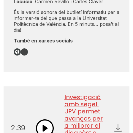
Locució
: Carmen Revillo i Carles Claver
És la versió sonora del butlletí informatiu per a
informar-te del que passa a la Universitat
Politècnica de València. En 5 minuts… posa’t al
dia!
També en xarxes socials
Link
Spotify
Investigació
amb segell
UPV permet
avanços per
a millorar el
2.39
diagnòstic