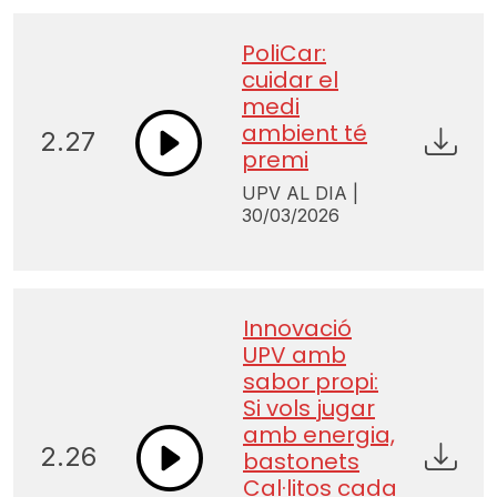
PoliCar:
cuidar el
medi
ambient té
2.27
premi
UPV AL DIA |
30/03/2026
Innovació
UPV amb
sabor propi:
Si vols jugar
amb energia,
2.26
bastonets
Cal·litos cada