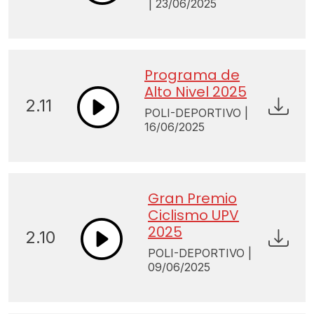
| 23/06/2025
Programa de
Alto Nivel 2025
2.11
POLI-DEPORTIVO |
16/06/2025
Gran Premio
Ciclismo UPV
2025
2.10
POLI-DEPORTIVO |
09/06/2025