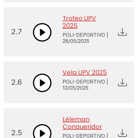
Trofeo UPV
2025
2.7
POLI-DEPORTIVO |
28/05/2025
Vela UPV 2025
2.6
POLI-DEPORTIVO |
12/05/2025
Léleman
Conqueridor
2.5
POLI-DEPORTIVO |