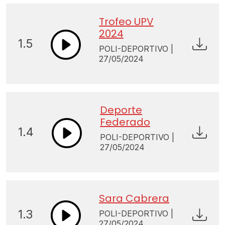
Trofeo UPV
2024
1.5
POLI-DEPORTIVO |
27/05/2024
Deporte
Federado
1.4
POLI-DEPORTIVO |
27/05/2024
Sara Cabrera
1.3
POLI-DEPORTIVO |
27/05/2024