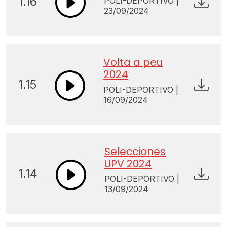
1.16
POLI-DEPORTIVO |
23/09/2024
Volta a peu
2024
1.15
POLI-DEPORTIVO |
16/09/2024
Selecciones
UPV 2024
1.14
POLI-DEPORTIVO |
13/09/2024