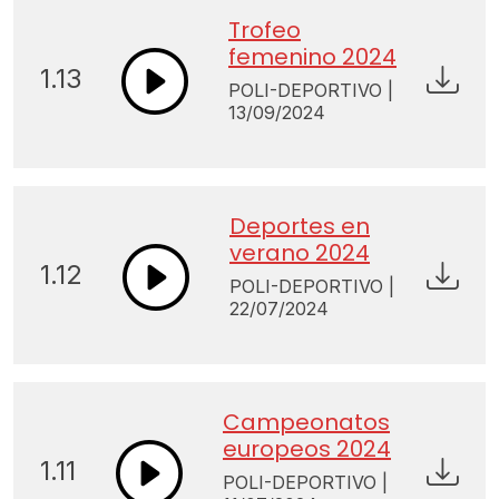
Trofeo
femenino 2024
1.13
POLI-DEPORTIVO |
13/09/2024
Deportes en
verano 2024
1.12
POLI-DEPORTIVO |
22/07/2024
Campeonatos
europeos 2024
1.11
POLI-DEPORTIVO |