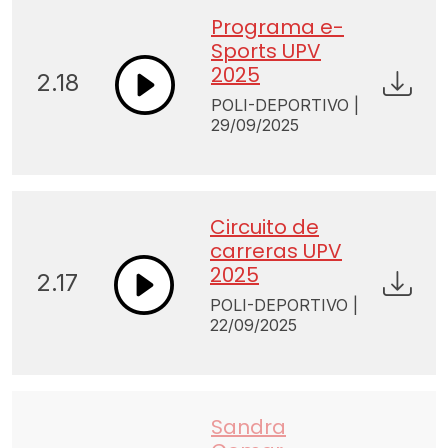
Programa e-
Sports UPV
2025
2.18
POLI-DEPORTIVO |
29/09/2025
Circuito de
carreras UPV
2025
2.17
POLI-DEPORTIVO |
22/09/2025
Sandra