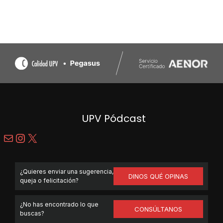
UPV Pódcast
Correo electrónico
Instagram
X
¿Quieres enviar una sugerencia,
DINOS QUÉ OPINAS
queja o felicitación?
¿No has encontrado lo que
CONSÚLTANOS
buscas?