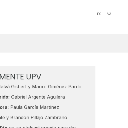
ES
VA
MENTE UPV
lvá Gisbert y Mauro Giménez Pardo
nido:
Gabriel Argente Aguilera
ora:
Paula García Martínez
te y Brandon Pillajo Zambrano
PV»
es un pódcast creado para dar