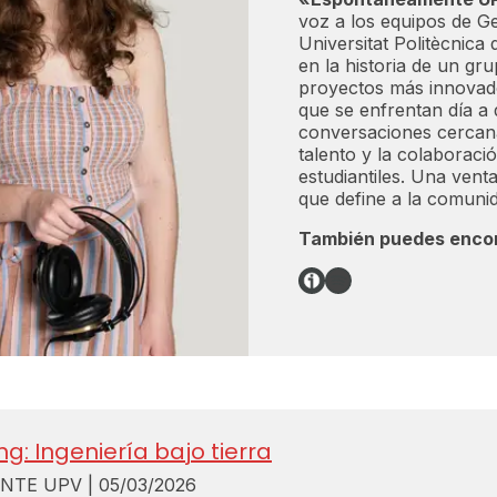
voz a los equipos de G
Universitat Politècnica
en la historia de un gr
proyectos más innovado
que se enfrentan día a d
conversaciones cercanas
talento y la colaboració
estudiantiles. Una vent
que define a la comuni
También puedes encon
Enlace
Spotify
g: Ingeniería bajo tierra
E UPV | 05/03/2026