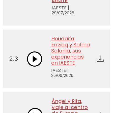
IAESTE
IAESTE |
29/07/2026
Houdaifa
Errzieq y Salma
Salonia, sus
experiencias
2.3
en IAESTE
IAESTE |
25/06/2026
Ángel y Rita,
viaje al centro