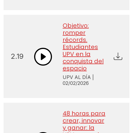
Objetivo:
romper
récords.
Estudiantes
UPV en la
2.19
conquista del
espacio
UPV AL DÍA |
02/02/2026
48 horas para
crear, innovar
y ganar: la